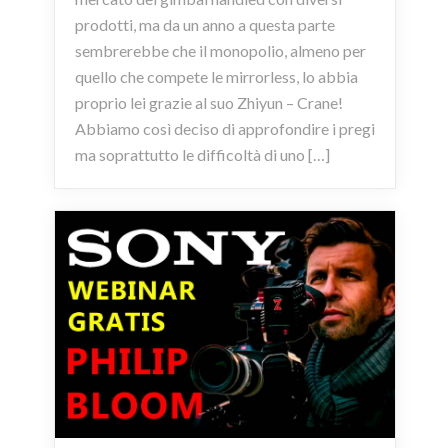
prodotti, ma da un anno a questa parte
sembrerebbe che il monopolio, almeno per
quello che compete le mirrorless, lo abbia
proprio lei grazie al suo Zhiyun – Crane!
Abbiamo così deciso di approfondire i pregi
ma soprattutto le difficoltà di uno […]