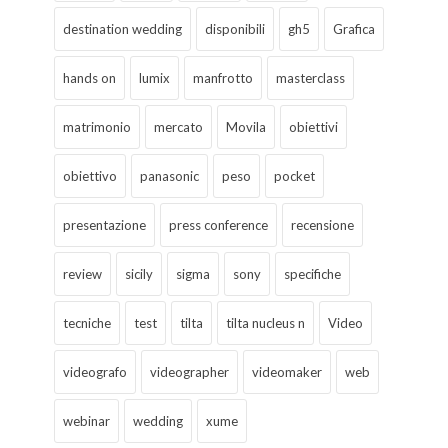
destination wedding
disponibili
gh5
Grafica
hands on
lumix
manfrotto
masterclass
matrimonio
mercato
Movila
obiettivi
obiettivo
panasonic
peso
pocket
presentazione
press conference
recensione
review
sicily
sigma
sony
specifiche
tecniche
test
tilta
tilta nucleus n
Video
videografo
videographer
videomaker
web
webinar
wedding
xume