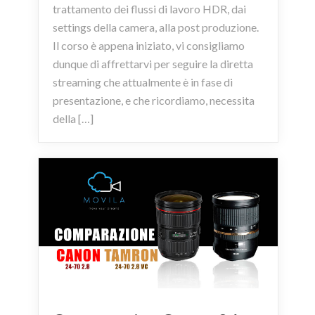
trattamento dei flussi di lavoro HDR, dai
settings della camera, alla post produzione.
Il corso è appena iniziato, vi consigliamo
dunque di affrettarvi per seguire la diretta
streaming che attualmente è in fase di
presentazione, e che ricordiamo, necessita
della […]