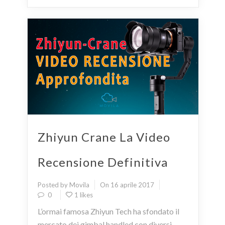
Zhiyun Crane La Video
Recensione Definitiva
Posted by Movila
On 16 aprile 2017
0
1 likes
L’ormai famosa Zhiyun Tech ha sfondato il
mercato dei gimbal handled con diversi