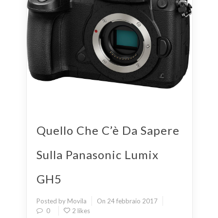
Quello Che C’è Da Sapere
Sulla Panasonic Lumix
GH5
Posted by Movila
On 24 febbraio 2017
0
2 likes