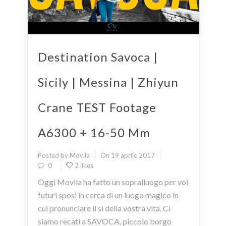
Destination Savoca |
Sicily | Messina | Zhiyun
Crane TEST Footage
A6300 + 16-50 Mm
Posted by Movila
On 19 aprile 2017
0
2 likes
Oggi Movila ha fatto un sopralluogo per voi
futuri sposi in cerca di un luogo magico in
cui pronunciare il si della vostra vita. Ci
siamo recati a SAVOCA, piccolo borgo