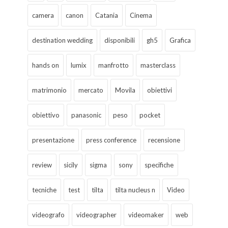
camera
canon
Catania
Cinema
destination wedding
disponibili
gh5
Grafica
hands on
lumix
manfrotto
masterclass
matrimonio
mercato
Movila
obiettivi
obiettivo
panasonic
peso
pocket
presentazione
press conference
recensione
review
sicily
sigma
sony
specifiche
tecniche
test
tilta
tilta nucleus n
Video
videografo
videographer
videomaker
web