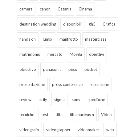
camera
canon
Catania
Cinema
destination wedding
disponibili
gh5
Grafica
hands on
lumix
manfrotto
masterclass
matrimonio
mercato
Movila
obiettivi
obiettivo
panasonic
peso
pocket
presentazione
press conference
recensione
review
sicily
sigma
sony
specifiche
tecniche
test
tilta
tilta nucleus n
Video
videografo
videographer
videomaker
web