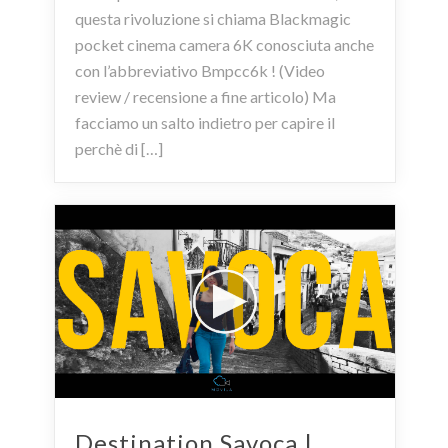
questa rivoluzione si chiama Blackmagic
pocket cinema camera 6K conosciuta anche
con l’abbreviativo Bmpcc6k ! (Video
review / recensione a fine articolo) Ma
facciamo un salto indietro per capire il
perchè di […]
Destination Savoca |