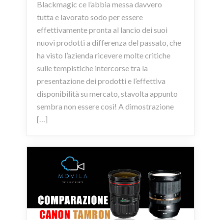
Blackmagic ce l’abbia messa davvero
tutta e lavorato sodo per essere
effettivamente pronta al lancio dei suoi
nuovi prodotti a differenza del passato, che
ha visto l’azienda ricevere molte critiche
sulle tempistiche intercorse tra la
presentazione dei prodotti e l’effettiva
disponibilità su mercato, stavolta appunto
sembra non essere così! A dimostrazione
[…]