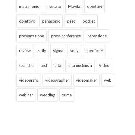
matrimonio
mercato
Movila
obiettivi
obiettivo
panasonic
peso
pocket
presentazione
press conference
recensione
review
sicily
sigma
sony
specifiche
tecniche
test
tilta
tilta nucleus n
Video
videografo
videographer
videomaker
web
webinar
wedding
xume