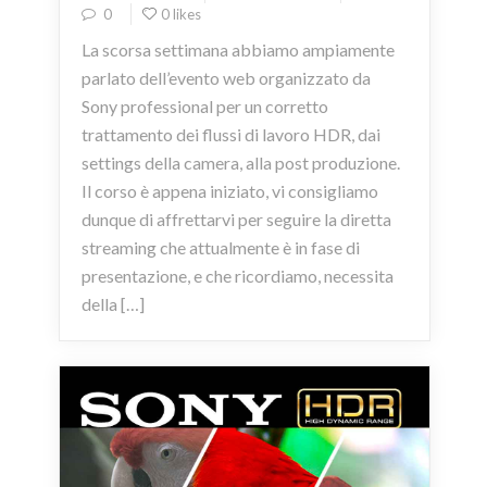
0
0 likes
La scorsa settimana abbiamo ampiamente
parlato dell’evento web organizzato da
Sony professional per un corretto
trattamento dei flussi di lavoro HDR, dai
settings della camera, alla post produzione.
Il corso è appena iniziato, vi consigliamo
dunque di affrettarvi per seguire la diretta
streaming che attualmente è in fase di
presentazione, e che ricordiamo, necessita
della […]