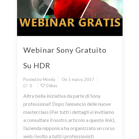
Webinar Sony Gratuito
Su HDR
Posted by Movila
On 1 marzo 2017
0
0 likes
Altra bella iniziativa da parte di Sony
professional! Dopo l’annuncio delle nuove
masterclass (Per tutti i dettagli vi invitiamo
a consultare il nostro articolo a questo link),
l’azienda nipponica ha organizzato un corso
web rivolto a tutti i professionisti