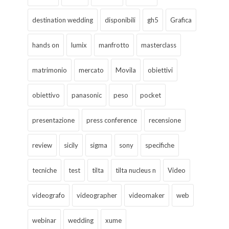
destination wedding
disponibili
gh5
Grafica
hands on
lumix
manfrotto
masterclass
matrimonio
mercato
Movila
obiettivi
obiettivo
panasonic
peso
pocket
presentazione
press conference
recensione
review
sicily
sigma
sony
specifiche
tecniche
test
tilta
tilta nucleus n
Video
videografo
videographer
videomaker
web
webinar
wedding
xume