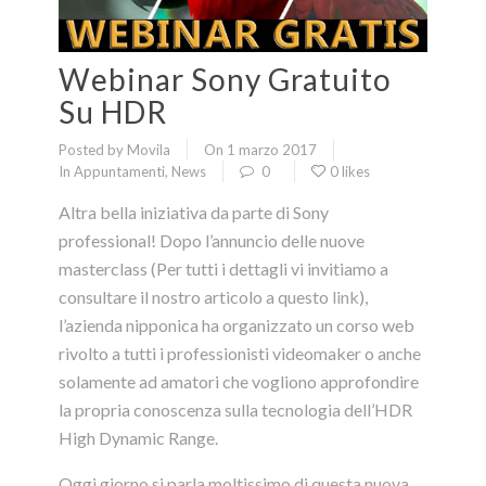
Webinar Sony Gratuito
Su HDR
Posted by Movila
On 1 marzo 2017
In
Appuntamenti
,
News
0
0 likes
Altra bella iniziativa da parte di Sony
professional! Dopo l’annuncio delle nuove
masterclass (Per tutti i dettagli vi invitiamo a
consultare il nostro articolo a questo
link
),
l’azienda nipponica ha organizzato un corso web
rivolto a tutti i professionisti videomaker o anche
solamente ad amatori che vogliono approfondire
la propria conoscenza sulla tecnologia dell’HDR
High Dynamic Range.
Oggi giorno si parla moltissimo di questa nuova