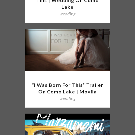
This | Wedding On Como
Lake
wedding
“I Was Born For This” Trailer
On Como Lake | Movila
wedding