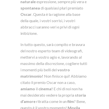
naturale
espressione, sempre più vera e
spontanea
di qualsiasi pluri premiato
Oscar
. Questa è la ragione alla base
della quale, i vostri sorrisi, i vostri
abbracci saranno veri e privi di ogni
inibizione.
In tutto questo, sarà compito e bravura
del nostro esperto team di videografi,
mettervi a vostro agio e, lavorando al
massimo della discrezione, cogliere tutti
i momenti più belli del
vostro
matrimonio!
Non finisce qui! Abbiamo
citato il premio Oscar non a caso,
amiamo
il
cinema!
E chi di noi non ha
mai desiderato vedere la propria
storia
d’amore
ritratta come in un
film
? Bene,
questo è il vostro momento!
Movila